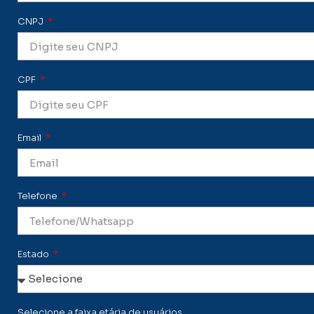
CNPJ
CPF
Email
Telefone
Estado
Selecione a faixa etária de usuários