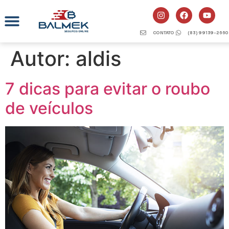
CONTATO
(83) 99139-2660
Autor:
aldis
7 dicas para evitar o roubo
de veículos