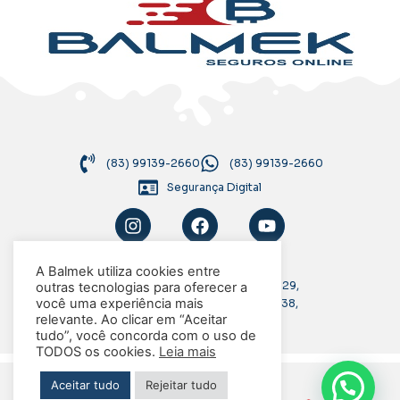
(83) 99139-2660
(83) 99139-2660
Segurança Digital
A Balmek utiliza cookies entre
Rua Antônio Francisco de Araújo, 29,
outras tecnologias para oferecer a
você uma experiência mais
Parque Esperança, Caixa Postal 038,
relevante. Ao clicar em “Aceitar
CEP 58108-646, Cabedelo-PB
tudo”, você concorda com o uso de
TODOS os cookies.
Leia mais
Aceitar tudo
Rejeitar tudo
© BALMEK SEGUROS | Todos os