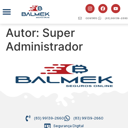
CONTATO
(83) 99139-2660
Autor:
Super
Administrador
(83) 99139-2660
(83) 99139-2660
Segurança Digital