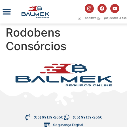
CONTATO
(83) 99139-2660
Rodobens
Consórcios
(83) 99139-2660
(83) 99139-2660
Segurança Digital